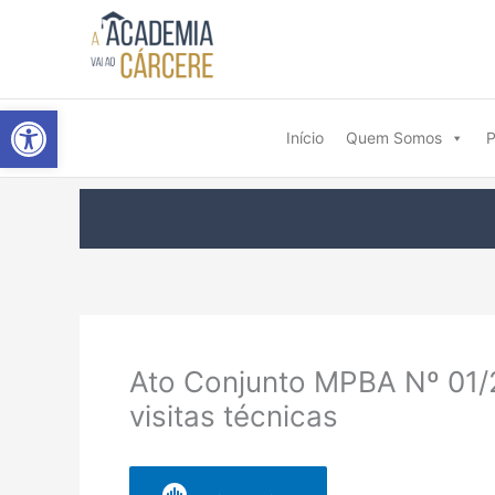
Ir
para
o
conteúdo
Abrir a barra de ferramentas
Início
Quem Somos
P
Ato Conjunto MPBA Nº 01/20
visitas técnicas