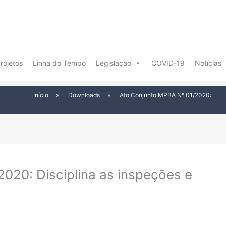
rojetos
Linha do Tempo
Legislação
COVID-19
Notícias
Início
»
Downloads
»
Ato Conjunto MPBA Nº 01/2020:
20: Disciplina as inspeções e