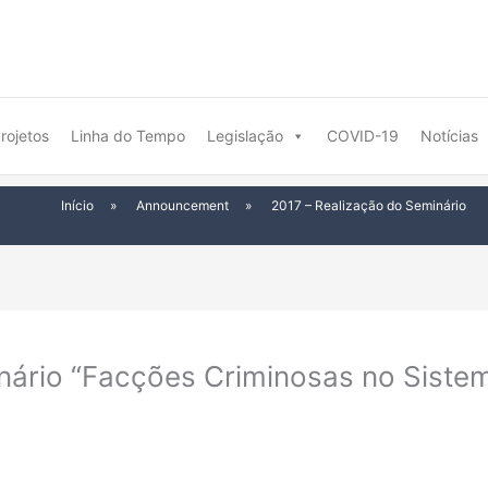
rojetos
Linha do Tempo
Legislação
COVID-19
Notícias
Início
»
Announcement
»
2017 – Realização do Seminário
nário “Facções Criminosas no Sistem