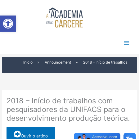
Ir
para
Abrir a barra de ferramentas
o
conteúdo
Início
»
Announcement
»
2018 – Início de trabalhos
2018 – Início de trabalhos com
pesquisadores da UNIFACS para o
desenvolvimento produção teórica.
Ouvir o artigo