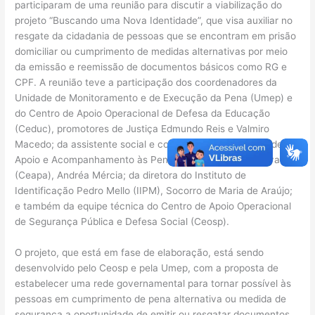
participaram de uma reunião para discutir a viabilização do
projeto “Buscando uma Nova Identidade”, que visa auxiliar no
resgate da cidadania de pessoas que se encontram em prisão
domiciliar ou cumprimento de medidas alternativas por meio
da emissão e reemissão de documentos básicos como RG e
CPF. A reunião teve a participação dos coordenadores da
Unidade de Monitoramento e de Execução da Pena (Umep) e
do Centro de Apoio Operacional de Defesa da Educação
(Ceduc), promotores de Justiça Edmundo Reis e Valmiro
Macedo; da assistente social e coordenadora do Centro de
Apoio e Acompanhamento às Penas e Medidas Alternativas
(Ceapa), Andréa Mércia; da diretora do Instituto de
Identificação Pedro Mello (IIPM), Socorro de Maria de Araújo;
e também da equipe técnica do Centro de Apoio Operacional
de Segurança Pública e Defesa Social (Ceosp).
O projeto, que está em fase de elaboração, está sendo
desenvolvido pelo Ceosp e pela Umep, com a proposta de
estabelecer uma rede governamental para tornar possível às
pessoas em cumprimento de pena alternativa ou medida de
segurança a oportunidade de emitir ou resgatar documentos