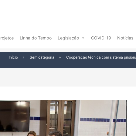
rojetos
Linha do Tempo
Legislação
COVID-19
Notícias
Início
»
Sem categoria
»
Cooperação técnica com sistema prision