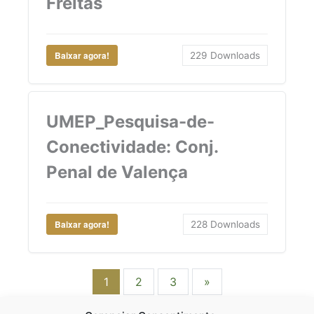
Freitas
Baixar agora!
229
Downloads
UMEP_Pesquisa-de-
Conectividade: Conj.
Penal de Valença
Baixar agora!
228
Downloads
1
2
3
»