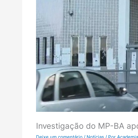
Investigação do MP-BA apo
Deixe um comentário
/
Notícias
/ Por
Academia