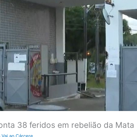
nta 38 feridos em rebelião da Mata
 Vai ao Cárcere