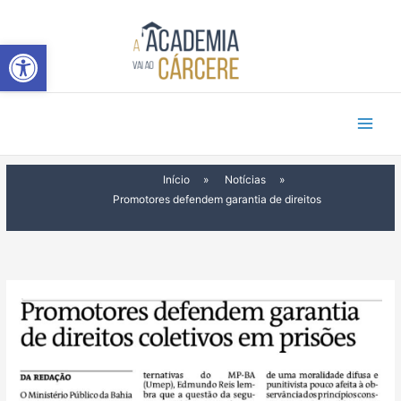
Ir
para
Abrir a barra de ferramentas
o
conteúdo
Início
»
Notícias
»
Promotores defendem garantia de direitos