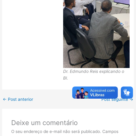
Dr. Edmundo Reis explicando o
BI.
←
Post anterior
Post seguinte
→
Deixe um comentário
O seu endereço de e-mail não será publicado.
Campos