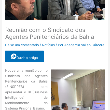
Reunião com o Sindicato dos
Agentes Penitenciários da Bahia
Deixe um comentário
/
Notícias
/ Por
Academia Vai ao Cárcere
Ouvir o artigo
Houve uma reunião com o
Sindicato dos Agentes
Penitenciários da Bahia
(SINSPPEB) para
apresentar o BI (Business
Intelligence) de
Monitoramento do
Sistema Prisional Baiano.