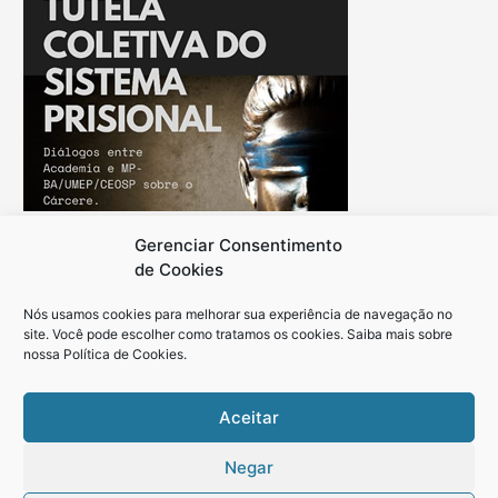
u
i
s
a
r
p
o
r
Gerenciar Consentimento
:
de Cookies
Nós usamos cookies para melhorar sua experiência de navegação no
site. Você pode escolher como tratamos os cookies. Saiba mais sobre
nossa
Política de Cookies
.
Aceitar
Política de Cookies
Negar
Copyright © 2026 Academia Vai ao Cárcere