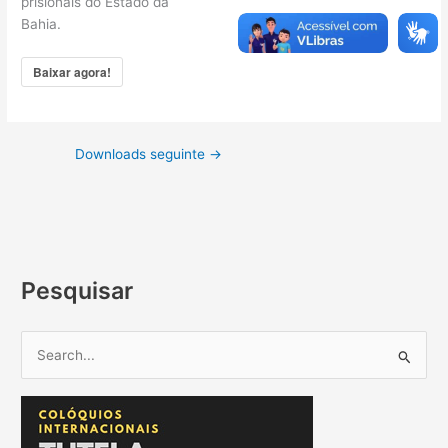
prisionais do Estado da
Bahia.
Baixar agora!
Downloads seguinte
→
Pesquisar
P
e
s
q