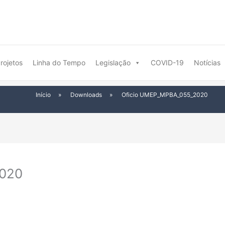
rojetos
Linha do Tempo
Legislação
COVID-19
Notícias
Início
»
Downloads
»
Oficio UMEP_MPBA_055_2020
020