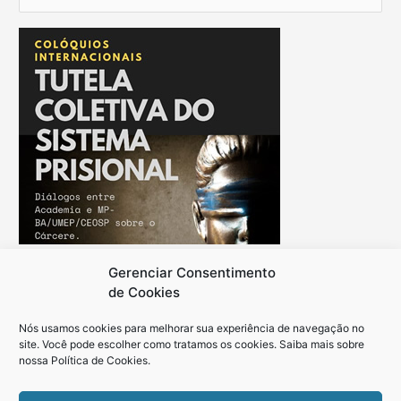
e
s
q
u
i
s
a
r
p
o
r
Gerenciar Consentimento
:
de Cookies
Nós usamos cookies para melhorar sua experiência de navegação no
site. Você pode escolher como tratamos os cookies. Saiba mais sobre
nossa
Política de Cookies
.