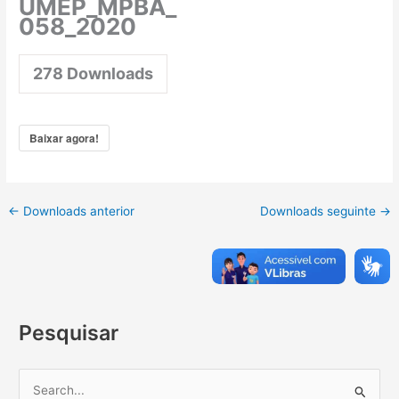
UMEP_MPBA_
058_2020
278
Downloads
Baixar agora!
←
Downloads anterior
Downloads seguinte
→
Pesquisar
P