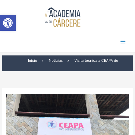
Ir
para
Abrir a barra de ferramentas
o
conteúdo
Início
»
Notícias
»
Visita técnica a CEAPA de