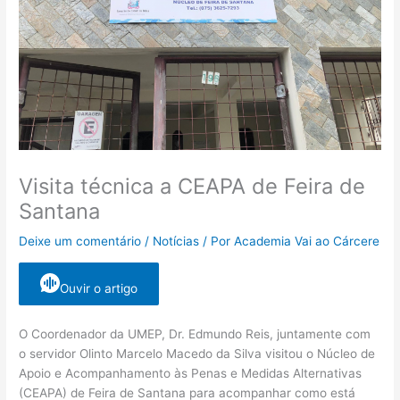
Visita técnica a CEAPA de Feira de
Santana
Deixe um comentário
/
Notícias
/ Por
Academia Vai ao Cárcere
Ouvir o artigo
O Coordenador da UMEP, Dr. Edmundo Reis, juntamente com
o servidor Olinto Marcelo Macedo da Silva visitou o Núcleo de
Apoio e Acompanhamento às Penas e Medidas Alternativas
(CEAPA) de Feira de Santana para acompanhar como está