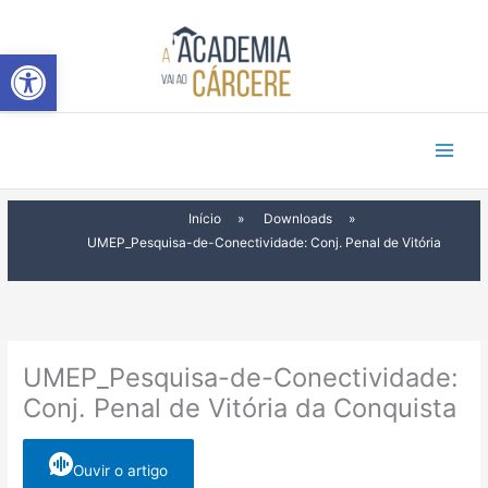
Ir
para
Abrir a barra de ferramentas
o
conteúdo
Início
»
Downloads
»
UMEP_Pesquisa-de-Conectividade: Conj. Penal de Vitória
UMEP_Pesquisa-de-Conectividade:
Conj. Penal de Vitória da Conquista
Ouvir o artigo